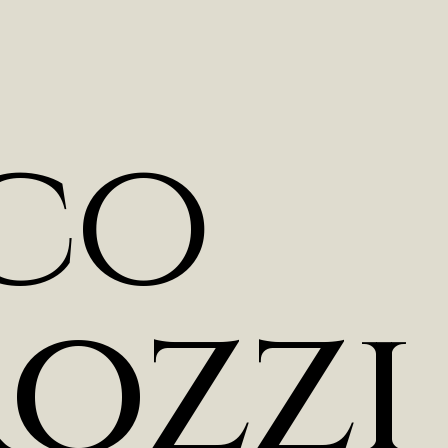
c
o
r
o
z
z
i