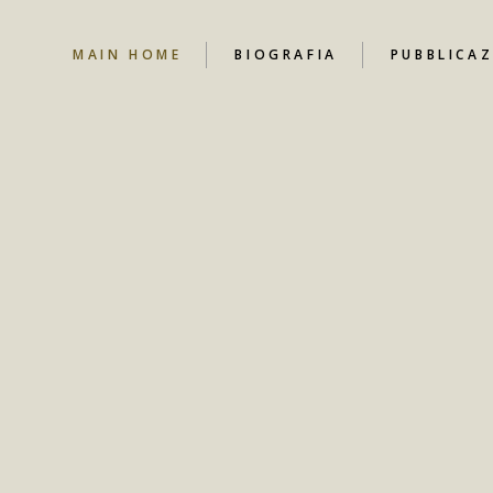
MAIN HOME
BIOGRAFIA
PUBBLICAZ
NEWS
CANALE YO
CONTRIBUT
LIBRI
DOCUMENT