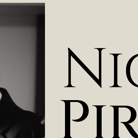
N
i
P
i