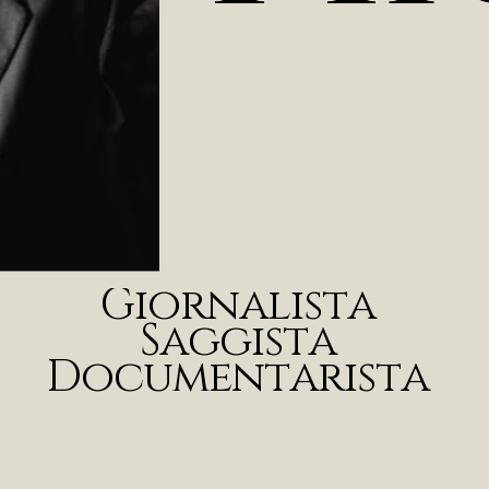
G
i
o
r
n
a
l
i
s
t
a
S
a
g
g
i
s
t
a
D
o
c
u
m
e
n
t
a
r
i
s
t
a