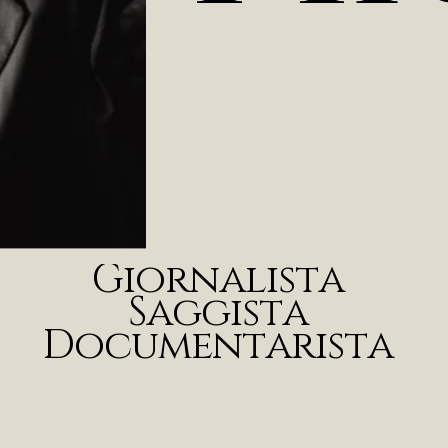
G
i
o
r
n
a
l
i
s
t
a
S
a
g
g
i
s
t
a
D
o
c
u
m
e
n
t
a
r
i
s
t
a