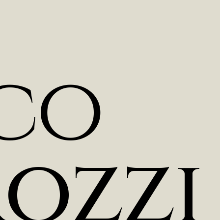
c
o
r
o
z
z
i