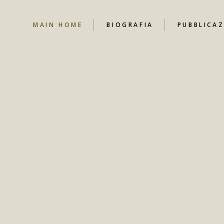
MAIN HOME
BIOGRAFIA
PUBBLICAZ
NEWS
CANALE YO
CONTRIBUT
LIBRI
DOCUMENT