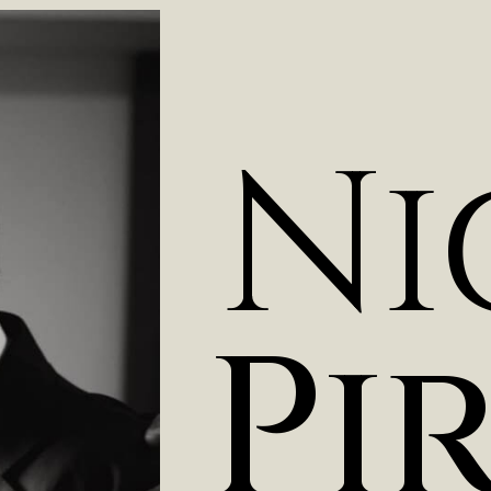
N
i
P
i