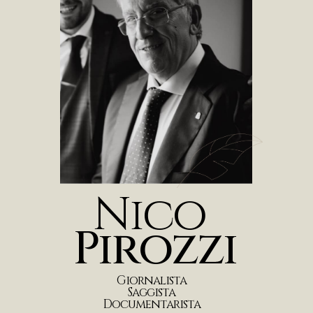
N
i
c
o
P
i
r
o
z
z
i
G
i
o
r
n
a
l
i
s
t
a
S
a
g
g
i
s
t
a
D
o
c
u
m
e
n
t
a
r
i
s
t
a