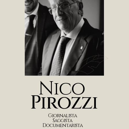
N
i
c
o
P
i
r
o
z
z
i
G
i
o
r
n
a
l
i
s
t
a
S
a
g
g
i
s
t
a
D
o
c
u
m
e
n
t
a
r
i
s
t
a