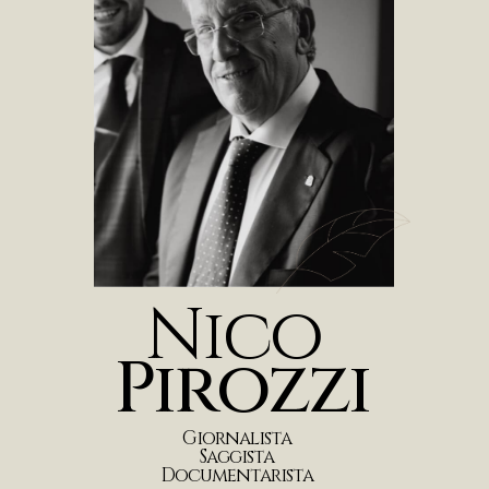
N
i
c
o
P
i
r
o
z
z
i
G
i
o
r
n
a
l
i
s
t
a
S
a
g
g
i
s
t
a
D
o
c
u
m
e
n
t
a
r
i
s
t
a