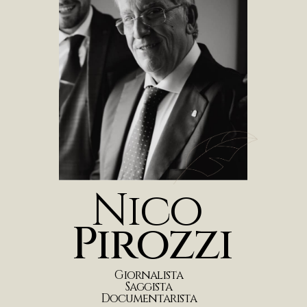
N
i
c
o
P
i
r
o
z
z
i
G
i
o
r
n
a
l
i
s
t
a
S
a
g
g
i
s
t
a
D
o
c
u
m
e
n
t
a
r
i
s
t
a