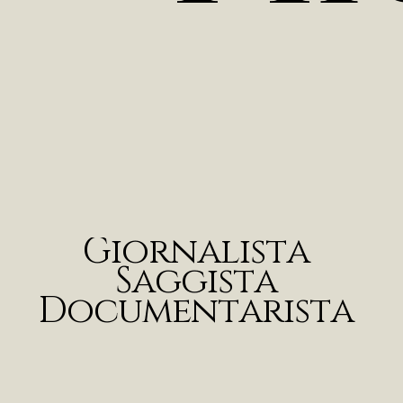
G
i
o
r
n
a
l
i
s
t
a
S
a
g
g
i
s
t
a
D
o
c
u
m
e
n
t
a
r
i
s
t
a