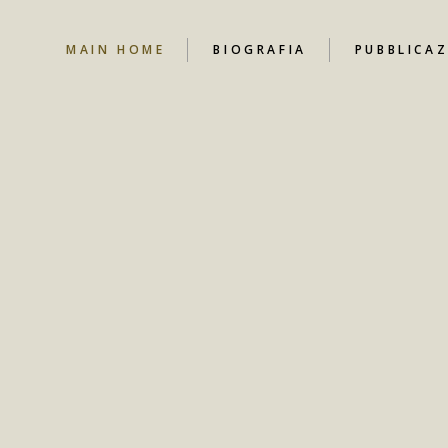
MAIN HOME
BIOGRAFIA
PUBBLICAZ
NEWS
CANALE YO
CONTRIBUT
LIBRI
DOCUMENT