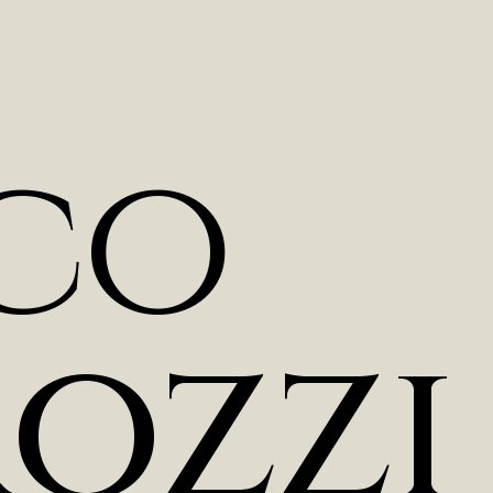
c
o
r
o
z
z
i