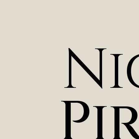
N
i
P
i