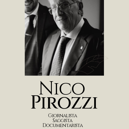
N
i
c
o
P
i
r
o
z
z
i
G
i
o
r
n
a
l
i
s
t
a
S
a
g
g
i
s
t
a
D
o
c
u
m
e
n
t
a
r
i
s
t
a