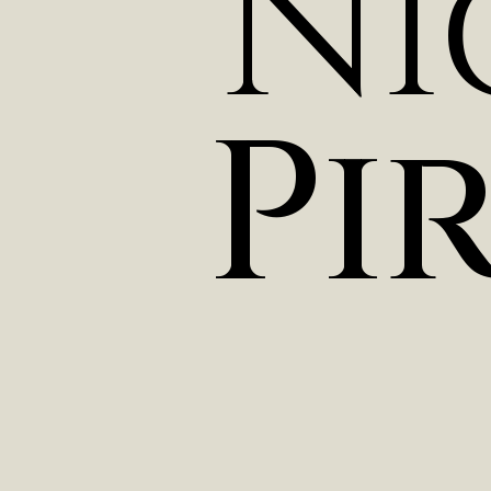
N
i
P
i