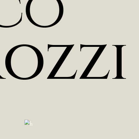
c
o
r
o
z
z
i