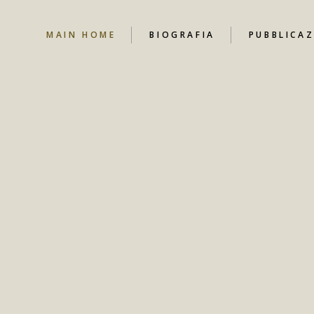
MAIN HOME
BIOGRAFIA
PUBBLICAZ
NEWS
CANALE YO
CONTRIBUT
LIBRI
DOCUMENT