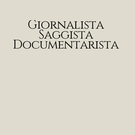
G
i
o
r
n
a
l
i
s
t
a
S
a
g
g
i
s
t
a
D
o
c
u
m
e
n
t
a
r
i
s
t
a