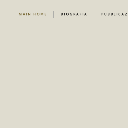
MAIN HOME
BIOGRAFIA
PUBBLICAZ
NEWS
CANALE YO
CONTRIBUT
LIBRI
DOCUMENT