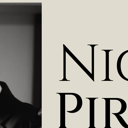
N
i
P
i