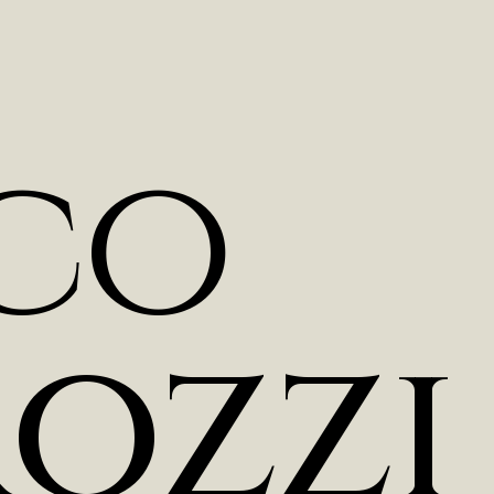
c
o
r
o
z
z
i