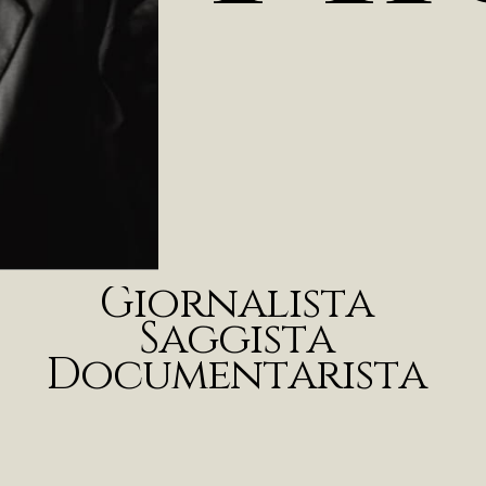
G
i
o
r
n
a
l
i
s
t
a
S
a
g
g
i
s
t
a
D
o
c
u
m
e
n
t
a
r
i
s
t
a