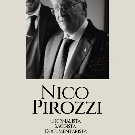
N
i
c
o
P
i
r
o
z
z
i
G
i
o
r
n
a
l
i
s
t
a
S
a
g
g
i
s
t
a
D
o
c
u
m
e
n
t
a
r
i
s
t
a