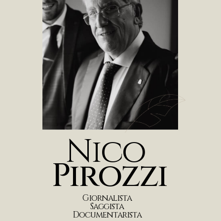
N
i
c
o
P
i
r
o
z
z
i
G
i
o
r
n
a
l
i
s
t
a
S
a
g
g
i
s
t
a
D
o
c
u
m
e
n
t
a
r
i
s
t
a