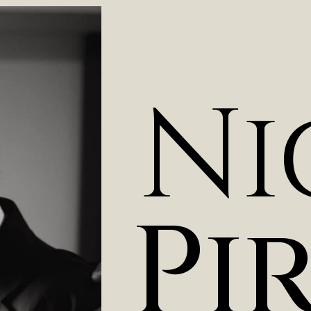
N
i
P
i