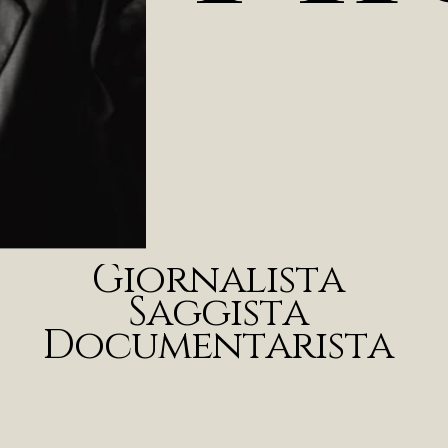
G
i
o
r
n
a
l
i
s
t
a
S
a
g
g
i
s
t
a
D
o
c
u
m
e
n
t
a
r
i
s
t
a