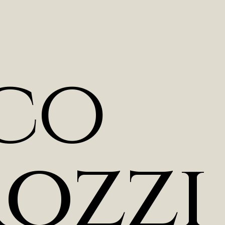
c
o
r
o
z
z
i