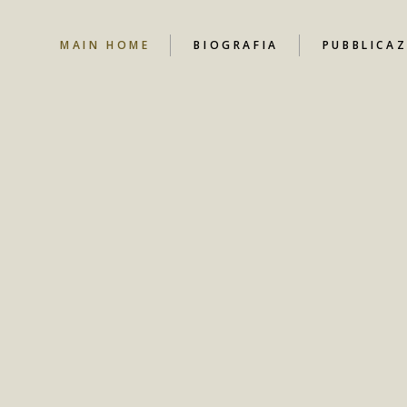
MAIN HOME
BIOGRAFIA
PUBBLICAZ
NEWS
CANALE YO
CONTRIBUT
LIBRI
DOCUMENT