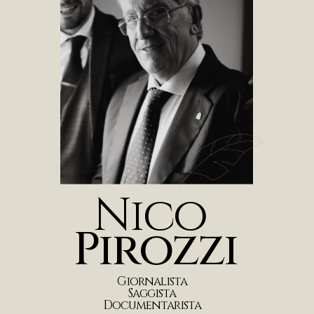
N
i
c
o
P
i
r
o
z
z
i
G
i
o
r
n
a
l
i
s
t
a
S
a
g
g
i
s
t
a
D
o
c
u
m
e
n
t
a
r
i
s
t
a