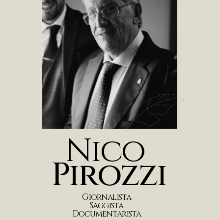
N
i
c
o
P
i
r
o
z
z
i
G
i
o
r
n
a
l
i
s
t
a
S
a
g
g
i
s
t
a
D
o
c
u
m
e
n
t
a
r
i
s
t
a