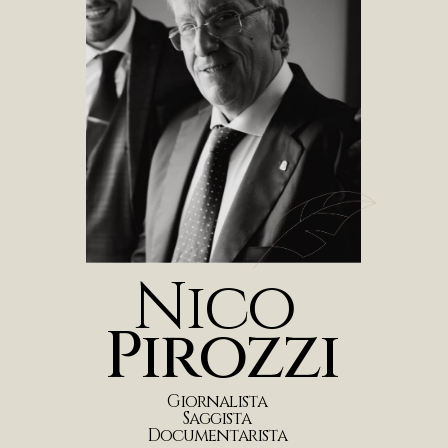
N
i
c
o
P
i
r
o
z
z
i
G
i
o
r
n
a
l
i
s
t
a
S
a
g
g
i
s
t
a
D
o
c
u
m
e
n
t
a
r
i
s
t
a