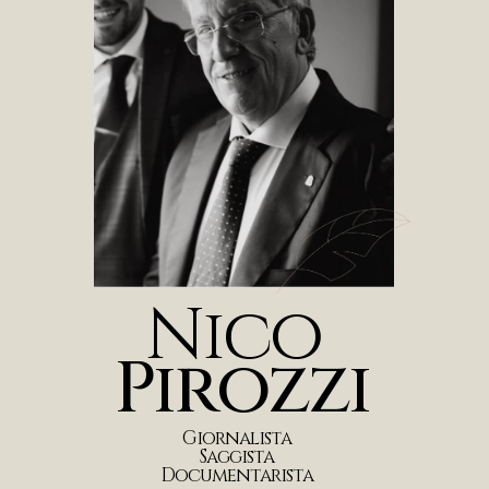
N
i
c
o
P
i
r
o
z
z
i
G
i
o
r
n
a
l
i
s
t
a
S
a
g
g
i
s
t
a
D
o
c
u
m
e
n
t
a
r
i
s
t
a