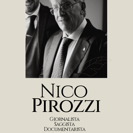
N
i
c
o
P
i
r
o
z
z
i
G
i
o
r
n
a
l
i
s
t
a
S
a
g
g
i
s
t
a
D
o
c
u
m
e
n
t
a
r
i
s
t
a