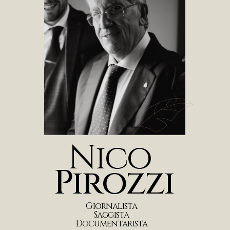
N
i
c
o
P
i
r
o
z
z
i
G
i
o
r
n
a
l
i
s
t
a
S
a
g
g
i
s
t
a
D
o
c
u
m
e
n
t
a
r
i
s
t
a