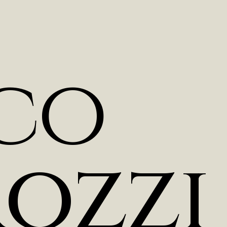
c
o
r
o
z
z
i