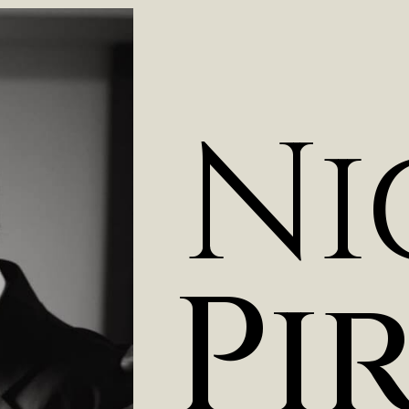
N
i
P
i