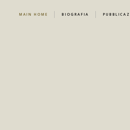
MAIN HOME
BIOGRAFIA
PUBBLICAZ
NEWS
CANALE YO
CONTRIBUT
LIBRI
DOCUMENT