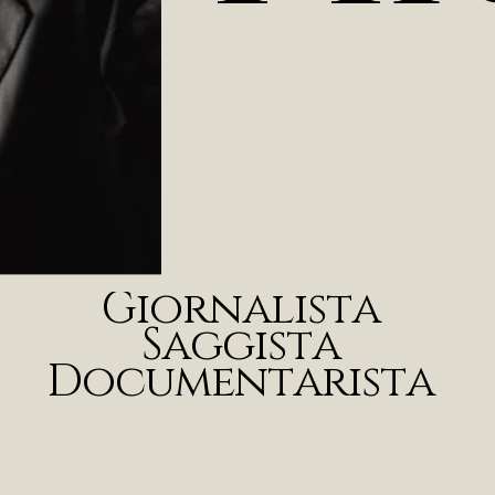
G
i
o
r
n
a
l
i
s
t
a
S
a
g
g
i
s
t
a
D
o
c
u
m
e
n
t
a
r
i
s
t
a