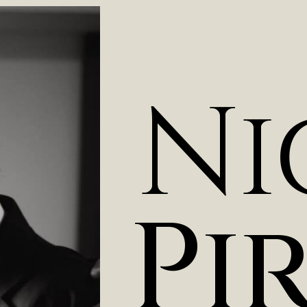
N
i
P
i