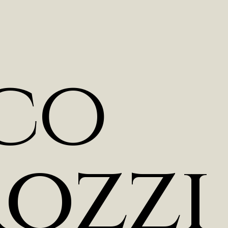
c
o
r
o
z
z
i