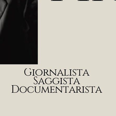
G
i
o
r
n
a
l
i
s
t
a
S
a
g
g
i
s
t
a
D
o
c
u
m
e
n
t
a
r
i
s
t
a