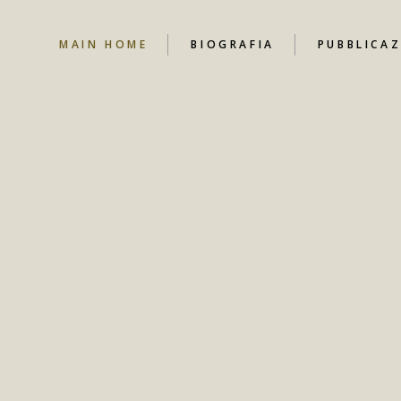
MAIN HOME
BIOGRAFIA
PUBBLICAZ
NEWS
CANALE YO
CONTRIBUT
LIBRI
DOCUMENT