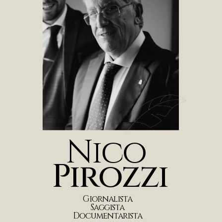
N
i
c
o
P
i
r
o
z
z
i
G
i
o
r
n
a
l
i
s
t
a
S
a
g
g
i
s
t
a
D
o
c
u
m
e
n
t
a
r
i
s
t
a