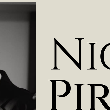
N
i
P
i