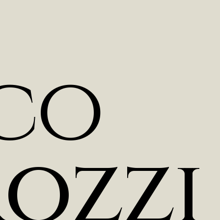
c
o
r
o
z
z
i