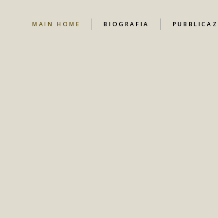
MAIN HOME
BIOGRAFIA
PUBBLICAZ
NEWS
CANALE YO
CONTRIBUT
LIBRI
DOCUMENT