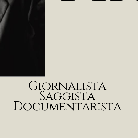
G
i
o
r
n
a
l
i
s
t
a
S
a
g
g
i
s
t
a
D
o
c
u
m
e
n
t
a
r
i
s
t
a