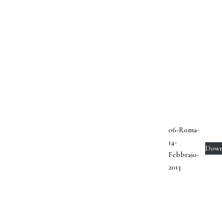
06-Roma-
14-
Down
Febbraio-
2013